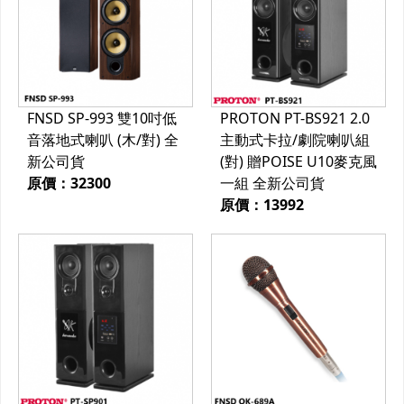
FNSD SP-993 雙10吋低
PROTON PT-BS921 2.0
音落地式喇叭 (木/對) 全
主動式卡拉/劇院喇叭組
新公司貨
(對) 贈POISE U10麥克風
原價：32300
一組 全新公司貨
原價：13992