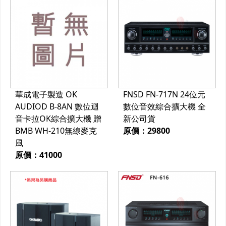
華成電子製造 OK
FNSD FN-717N 24位元
AUDIOD B-8AN 數位迴
數位音效綜合擴大機 全
音卡拉OK綜合擴大機 贈
新公司貨
BMB WH-210無線麥克
原價：29800
風
原價：41000