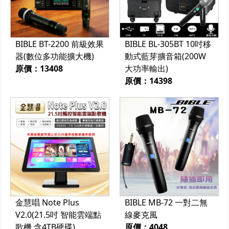
BIBLE BT-2200 前級效果
BIBLE BL-305BT 10吋移
器(數位多功能擴大機)
動式藍芽擴音箱(200W
原價：13408
大功率輸出)
原價：14398
金慧唱 Note Plus
BIBLE MB-72 一對二無
V2.0(21.5吋 智能雲端點
線麥克風
歌機 含4TB硬碟)
原價：4048