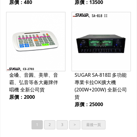
原價：480
原價：13500
金嗓、音圓、美華、音
SUGAR SA-818II 多功能
霸、弘音等各大廠牌伴
專業卡拉OK擴大機
唱機 全新公司貨
(200W+200W) 全新公司
原價：2000
貨
原價：25000
1
2
3
>
最後一頁