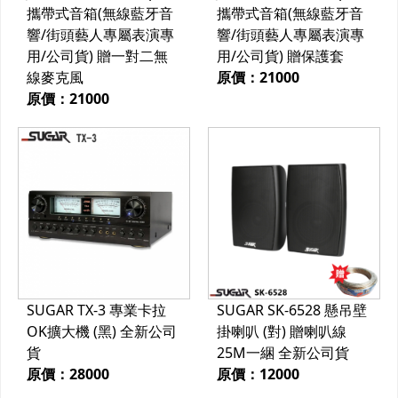
攜帶式音箱(無線藍牙音
攜帶式音箱(無線藍牙音
響/街頭藝人專屬表演專
響/街頭藝人專屬表演專
用/公司貨) 贈一對二無
用/公司貨) 贈保護套
線麥克風
原價：21000
原價：21000
SUGAR TX-3 專業卡拉
SUGAR SK-6528 懸吊壁
OK擴大機 (黑) 全新公司
掛喇叭 (對) 贈喇叭線
貨
25M一綑 全新公司貨
原價：28000
原價：12000