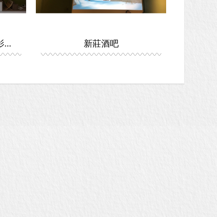
陽明山 福河衛星喇叭 投影劇院2
新莊酒吧