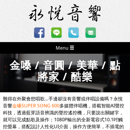
Menu
金嗓 / 音圓 / 美華 / 點
將家 / 酷樂
難得在外聚會想唱歌…手邊卻沒有音響或伴唱設備嗎？永悅
音響
金嗓SUPER SONG 600
多媒體伴唱機，搭載智能AI聲控
科技，透過藍芽語音辨識的聲控遙控機，只要說出關鍵字，
就可以完成點歌及操作；1080P輸出的全新電容式10.1吋觸
控螢幕，搭配設計人性化UI介面，操作方便簡單，不插電的