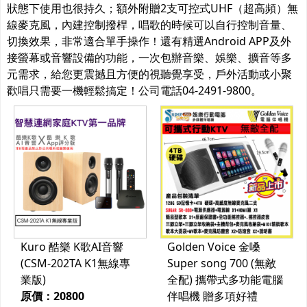
狀態下使用也很持久；額外附贈2支可控式UHF（超高頻）無
線麥克風，內建控制撥桿，唱歌的時候可以自行控制音量、
切換效果，非常適合單手操作！還有精選Android APP及外
接螢幕或音響設備的功能，一次包辦音樂、娛樂、擴音等多
元需求，給您更震撼且方便的視聽覺享受，戶外活動或小聚
歡唱只需要一機輕鬆搞定！公司電話04-2491-9800。
Kuro 酷樂 K歌AI音響
Golden Voice 金嗓
(CSM-202TA K1無線專
Super song 700 (無敵
業版)
全配) 攜帶式多功能電腦
原價：20800
伴唱機 贈多項好禮