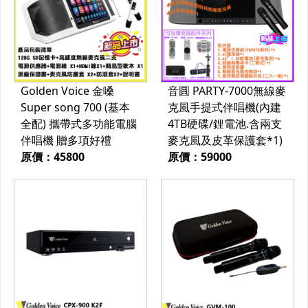
Golden Voice 金嗓
音圓 PARTY-7000無線麥
Super song 700 (基本
克風手提式伴唱機(內建
全配) 攜帶式多功能電腦
4TB硬碟/鋰電池.含兩支
伴唱機 贈多項好禮
麥克風及皮革保護套*1)
原價：45800
原價：59000