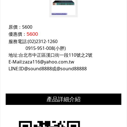
原價：5600
優惠價：
5600
服務電話:(02)2312-1260
0915-951-008(小胖)
地址:台北市中正區漢口街一段110號之2號
E-Mail:zaza116@yahoo.com.tw
LINE:ID@sound8888或@sound88888
產品詳細介紹