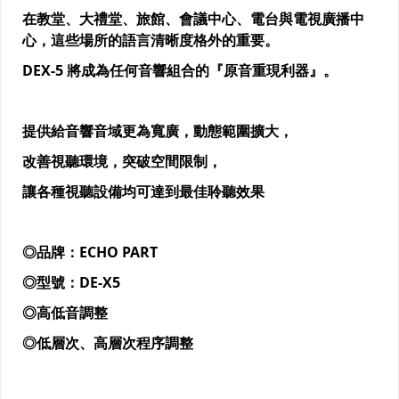
在教堂、大禮堂、旅館、會議中心、電台與電視廣播中
心，這些場所的語言清晰度格外的重要。
DEX-5 將成為任何音響組合的『原音重現利器』。
提供給音響音域更為寬廣，動態範圍擴大，
改善視聽環境，突破空間限制，
讓各種視聽設備均可達到最佳聆聽效果
◎品牌：ECHO PART
◎型號：DE-X5
◎高低音調整
◎低層次、高層次程序調整