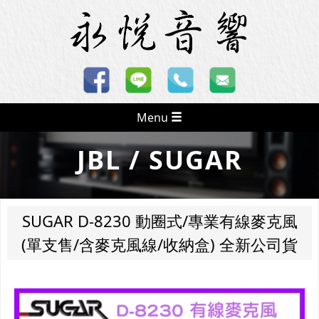
Menu
JBL / SUGAR
SUGAR D-8230 動圈式/專業有線麥克風
(單支售/含麥克風線/收納盒) 全新公司貨