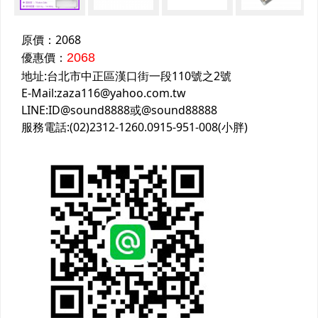
原價：2068
優惠價：
2068
地址:台北市中正區漢口街一段110號之2號
E-Mail:zaza116@yahoo.com.tw
LINE:ID@sound8888或@sound88888
服務電話:(02)2312-1260.0915-951-008(小胖)