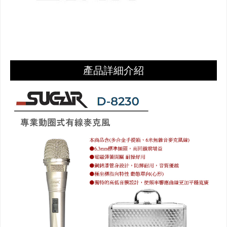
產品詳細介紹